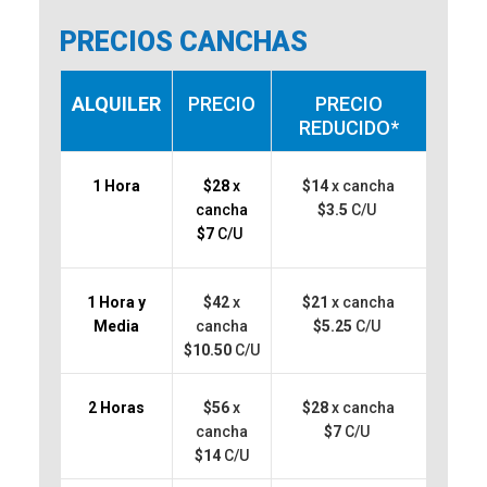
PRECIOS CANCHAS
ALQUILER
PRECIO
PRECIO
REDUCIDO*
1 Hora
$28
x
$14
x cancha
cancha
$3.5
C/U
$7
C/U
1 Hora y
$42
x
$21
x cancha
Media
cancha
$5.25
C/U
$10.50
C/U
2 Horas
$56
x
$28
x cancha
cancha
$7
C/U
$14
C/U