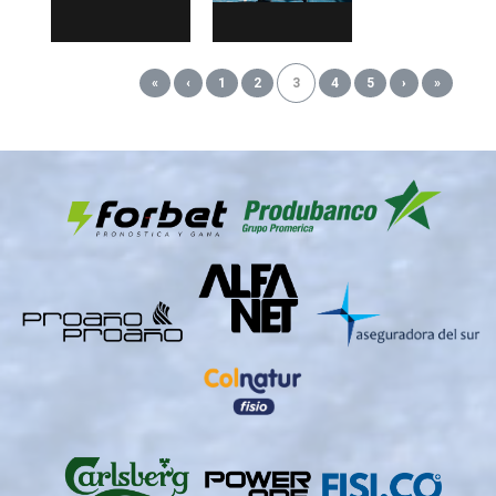
«
‹
1
2
3
4
5
›
»