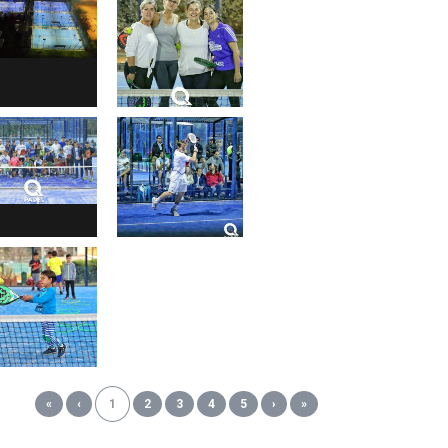
«
‹
1
2
3
4
5
›
»