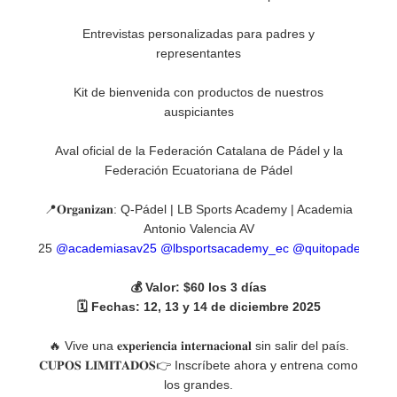
Entrevistas personalizadas para padres y
representantes
Kit de bienvenida con productos de nuestros
auspiciantes
Aval oficial de la Federación Catalana de Pádel y la
Federación Ecuatoriana de Pádel
📍𝐎𝐫𝐠𝐚𝐧𝐢𝐳𝐚𝐧: Q-Pádel | LB Sports Academy | Academia
Antonio Valencia AV
25
@academiasav25
@lbsportsacademy_ec
@quitopadel
💰 Valor: $60 los 3 días
🗓️ Fechas: 12, 13 y 14 de diciembre 2025
🔥 Vive una 𝐞𝐱𝐩𝐞𝐫𝐢𝐞𝐧𝐜𝐢𝐚 𝐢𝐧𝐭𝐞𝐫𝐧𝐚𝐜𝐢𝐨𝐧𝐚𝐥 sin salir del país.
𝐂𝐔𝐏𝐎𝐒 𝐋𝐈𝐌𝐈𝐓𝐀𝐃𝐎𝐒👉 Inscríbete ahora y entrena como
los grandes.