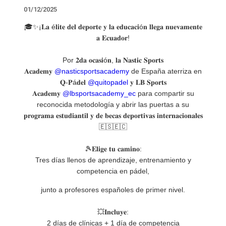
01/12/2025
🎓✨¡𝐋𝐚 é𝐥𝐢𝐭𝐞 𝐝𝐞𝐥 𝐝𝐞𝐩𝐨𝐫𝐭𝐞 𝐲 𝐥𝐚 𝐞𝐝𝐮𝐜𝐚𝐜𝐢ó𝐧 𝐥𝐥𝐞𝐠𝐚 𝐧𝐮𝐞𝐯𝐚𝐦𝐞𝐧𝐭𝐞
𝐚 𝐄𝐜𝐮𝐚𝐝𝐨𝐫!
Por 𝟐𝐝𝐚 𝐨𝐜𝐚𝐬𝐢ó𝐧, 𝐥𝐚 𝐍𝐚𝐬𝐭𝐢𝐜 𝐒𝐩𝐨𝐫𝐭𝐬
𝐀𝐜𝐚𝐝𝐞𝐦𝐲
@nasticsportsacademy
de España aterriza en
𝐐-𝐏á𝐝𝐞𝐥
@quitopadel
𝐲 𝐋𝐁 𝐒𝐩𝐨𝐫𝐭𝐬
𝐀𝐜𝐚𝐝𝐞𝐦𝐲
@lbsportsacademy_ec
para compartir su
reconocida metodología y abrir las puertas a su
𝐩𝐫𝐨𝐠𝐫𝐚𝐦𝐚 𝐞𝐬𝐭𝐮𝐝𝐢𝐚𝐧𝐭𝐢𝐥 𝐲 𝐝𝐞 𝐛𝐞𝐜𝐚𝐬 𝐝𝐞𝐩𝐨𝐫𝐭𝐢𝐯𝐚𝐬 𝐢𝐧𝐭𝐞𝐫𝐧𝐚𝐜𝐢𝐨𝐧𝐚𝐥𝐞𝐬
🇪🇸🇪🇨
🎾𝐄𝐥𝐢𝐠𝐞 𝐭𝐮 𝐜𝐚𝐦𝐢𝐧𝐨:
Tres días llenos de aprendizaje, entrenamiento y
competencia en pádel,
junto a profesores españoles de primer nivel.
💥𝐈𝐧𝐜𝐥𝐮𝐲𝐞:
2 días de clínicas + 1 día de competencia