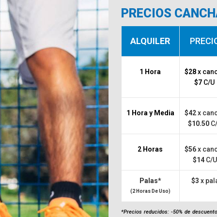
PRECIOS CANC
ALQUILER
PRECI
1 Hora
$28
x can
$7
C/U
1 Hora y Media
$42
x can
$10.50
C
2 Horas
$56
x can
$14
C/
Palas*
$3
x pal
(2 Horas De Uso)
*Precios reducidos: -50% de descuento