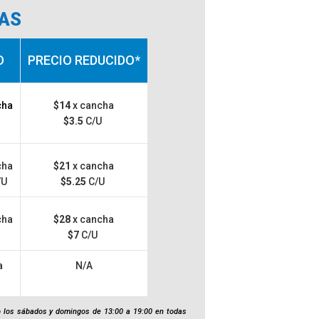
HAS
O
PRECIO REDUCIDO*
cha
$14
x cancha
$3.5
C/U
cha
$21
x cancha
/U
$5.25
C/U
cha
$28
x cancha
U
$7
C/U
a
N/A
 los sábados y domingos de 13:00 a 19:00 en todas