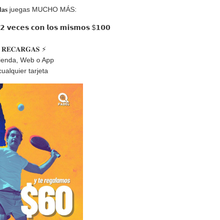
𝐚𝐝𝐚𝐬 juegas MUCHO MÁS:
𝟮 𝘃𝗲𝗰𝗲𝘀 𝗰𝗼𝗻 𝗹𝗼𝘀 𝗺𝗶𝘀𝗺𝗼𝘀 $𝟭𝟬𝟬
 𝐑𝐄𝐂𝐀𝐑𝐆𝐀𝐒 ⚡️
Tienda, Web o App
cualquier tarjeta