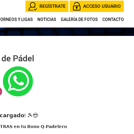
REGÍSTRATE
ACCESO USUARIO
TORNEOS Y LIGAS
NOTICIAS
GALERÍA DE FOTOS
CONTACTO
 de Pádel
𝗰𝗮𝗿𝗴𝗮𝗱𝗼! 🎾😎
𝗧𝗥𝗔𝗦 𝗲𝗻 𝘁𝘂 𝗕𝗼𝗻𝗼 𝗤-𝗣𝗮𝗱𝗲𝗹𝗲𝗿𝗼.