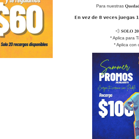
Para nuestras 𝐐𝐮𝐞𝐝
𝗘𝗻 𝘃𝗲𝘇 𝗱𝗲 𝟴 𝘃𝗲𝗰𝗲𝘀 𝗷𝘂𝗲𝗴𝗮𝘀 
💨 𝐒𝐎𝐋𝐎 𝟐𝟎
* Aplica para 
* Aplica con 