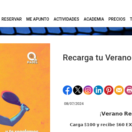
RESERVAR
ME APUNTO
ACTIVIDADES
ACADEMIA
PRECIOS
Recarga tu Verano
08/07/2024
¡𝗩𝗲𝗿𝗮𝗻𝗼 𝗥
𝗖𝗮𝗿𝗴𝗮 $𝟭𝟬𝟬 𝘆 𝗿𝗲𝗰𝗶𝗯𝗲 $𝟲𝟬 𝗘