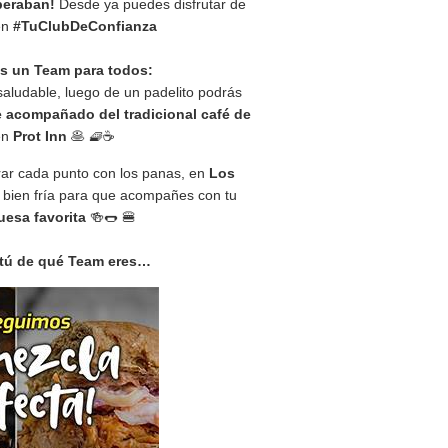
peraban!
Desde ya puedes disfrutar de
 en
#TuClubDeConfianza
s un Team para todos:
saludable, luego de un padelito podrás
 acompañado del tradicional café de
en
Prot Inn
🥞 🧇☕️
brar cada punto con los panas, en
Los
 bien fría para que acompañes con tu
esa favorita
🍻🌭 🍔
 tú de qué Team eres…