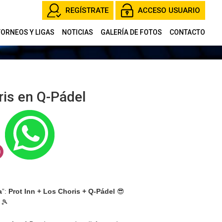
REGÍSTRATE
ACCESO USUARIO
TORNEOS Y LIGAS
NOTICIAS
GALERÍA DE FOTOS
CONTACTO
ris en Q-Pádel
a
”:
Prot Inn + Los Choris + Q-Pádel
😎
🎾