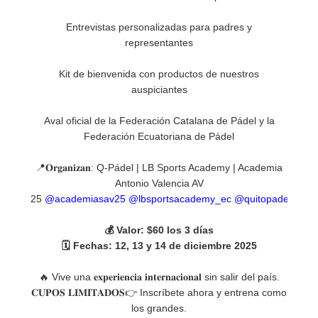
Entrevistas personalizadas para padres y
representantes
Kit de bienvenida con productos de nuestros
auspiciantes
Aval oficial de la Federación Catalana de Pádel y la
Federación Ecuatoriana de Pádel
📍𝐎𝐫𝐠𝐚𝐧𝐢𝐳𝐚𝐧: Q-Pádel | LB Sports Academy | Academia
Antonio Valencia AV
25
@academiasav25
@lbsportsacademy_ec
@quitopadel
💰 Valor: $60 los 3 días
🗓️ Fechas: 12, 13 y 14 de diciembre 2025
🔥 Vive una 𝐞𝐱𝐩𝐞𝐫𝐢𝐞𝐧𝐜𝐢𝐚 𝐢𝐧𝐭𝐞𝐫𝐧𝐚𝐜𝐢𝐨𝐧𝐚𝐥 sin salir del país.
𝐂𝐔𝐏𝐎𝐒 𝐋𝐈𝐌𝐈𝐓𝐀𝐃𝐎𝐒👉 Inscríbete ahora y entrena como
los grandes.