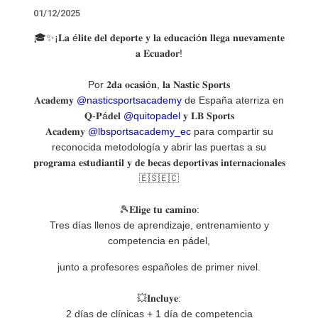
01/12/2025
🎓✨¡𝐋𝐚 é𝐥𝐢𝐭𝐞 𝐝𝐞𝐥 𝐝𝐞𝐩𝐨𝐫𝐭𝐞 𝐲 𝐥𝐚 𝐞𝐝𝐮𝐜𝐚𝐜𝐢ó𝐧 𝐥𝐥𝐞𝐠𝐚 𝐧𝐮𝐞𝐯𝐚𝐦𝐞𝐧𝐭𝐞
𝐚 𝐄𝐜𝐮𝐚𝐝𝐨𝐫!
Por 𝟐𝐝𝐚 𝐨𝐜𝐚𝐬𝐢ó𝐧, 𝐥𝐚 𝐍𝐚𝐬𝐭𝐢𝐜 𝐒𝐩𝐨𝐫𝐭𝐬
𝐀𝐜𝐚𝐝𝐞𝐦𝐲
@nasticsportsacademy
de España aterriza en
𝐐-𝐏á𝐝𝐞𝐥
@quitopadel
𝐲 𝐋𝐁 𝐒𝐩𝐨𝐫𝐭𝐬
𝐀𝐜𝐚𝐝𝐞𝐦𝐲
@lbsportsacademy_ec
para compartir su
reconocida metodología y abrir las puertas a su
𝐩𝐫𝐨𝐠𝐫𝐚𝐦𝐚 𝐞𝐬𝐭𝐮𝐝𝐢𝐚𝐧𝐭𝐢𝐥 𝐲 𝐝𝐞 𝐛𝐞𝐜𝐚𝐬 𝐝𝐞𝐩𝐨𝐫𝐭𝐢𝐯𝐚𝐬 𝐢𝐧𝐭𝐞𝐫𝐧𝐚𝐜𝐢𝐨𝐧𝐚𝐥𝐞𝐬
🇪🇸🇪🇨
🎾𝐄𝐥𝐢𝐠𝐞 𝐭𝐮 𝐜𝐚𝐦𝐢𝐧𝐨:
Tres días llenos de aprendizaje, entrenamiento y
competencia en pádel,
junto a profesores españoles de primer nivel.
💥𝐈𝐧𝐜𝐥𝐮𝐲𝐞:
2 días de clínicas + 1 día de competencia