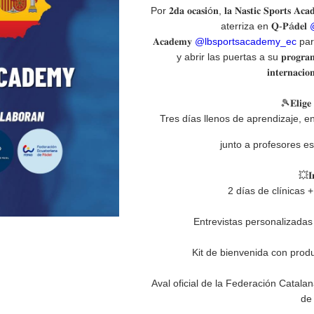
Por 𝟐𝐝𝐚 𝐨𝐜𝐚𝐬𝐢ó𝐧, 𝐥𝐚 𝐍𝐚𝐬𝐭𝐢𝐜 𝐒𝐩𝐨𝐫𝐭𝐬 𝐀𝐜
aterriza en 𝐐-𝐏á𝐝𝐞𝐥
𝐀𝐜𝐚𝐝𝐞𝐦𝐲
@lbsportsacademy_ec
par
y abrir las puertas a su 𝐩𝐫𝐨𝐠𝐫𝐚𝐦𝐚 𝐞𝐬𝐭
𝐢𝐧𝐭𝐞𝐫𝐧𝐚𝐜
🎾𝐄𝐥𝐢𝐠𝐞 
Tres días llenos de aprendizaje, 
junto a profesores es
💥𝐈𝐧
2 días de clínicas 
Entrevistas personalizadas
Kit de bienvenida con prod
Aval oficial de la Federación Catala
de