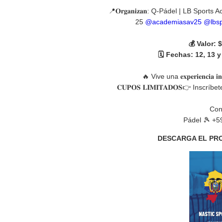
📍𝐎𝐫𝐠𝐚𝐧𝐢𝐳𝐚𝐧: Q-Pádel | LB Spo
25
@academiasav25
@lbs
💰 Valor: 
🗓️ Fechas: 12, 13 
🔥 Vive una 𝐞𝐱𝐩𝐞𝐫𝐢𝐞𝐧𝐜𝐢𝐚 𝐢
𝐂𝐔𝐏𝐎𝐒 𝐋𝐈𝐌𝐈𝐓𝐀𝐃𝐎𝐒👉 Insc
Con
Pádel 🎾 +5
DESCARGA EL PR