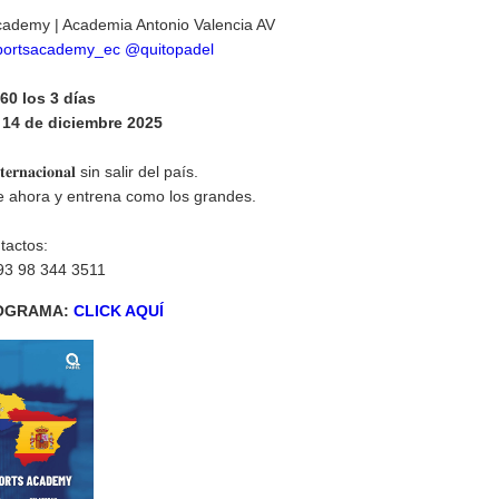
rts Academy | Academia Antonio Valencia AV
portsacademy_ec
@quitopadel
$60 los 3 días
y 14 de diciembre 2025
𝐭𝐞𝐫𝐧𝐚𝐜𝐢𝐨𝐧𝐚𝐥 sin salir del país.
ríbete ahora y entrena como los grandes.
tactos:
93 98 344 3511
OGRAMA:
CLICK AQUÍ