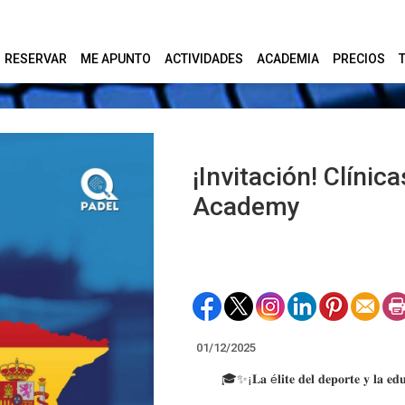
RESERVAR
ME APUNTO
ACTIVIDADES
ACADEMIA
PRECIOS
¡Invitación! Clínic
Academy
01/12/2025
🎓✨¡𝐋𝐚 é𝐥𝐢𝐭𝐞 𝐝𝐞𝐥 𝐝𝐞𝐩𝐨𝐫𝐭𝐞 𝐲 𝐥𝐚 𝐞𝐝𝐮