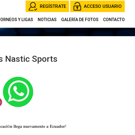
REGÍSTRATE
ACCESO USUARIO
TORNEOS Y LIGAS
NOTICIAS
GALERÍA DE FOTOS
CONTACTO
as Nastic Sports
𝐚𝐜𝐢ó𝐧 𝐥𝐥𝐞𝐠𝐚 𝐧𝐮𝐞𝐯𝐚𝐦𝐞𝐧𝐭𝐞 𝐚 𝐄𝐜𝐮𝐚𝐝𝐨𝐫!