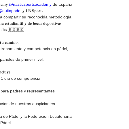
𝐝𝐞𝐦𝐲
@nasticsportsacademy
de España
@quitopadel
𝐲 𝐋𝐁 𝐒𝐩𝐨𝐫𝐭𝐬
a compartir su reconocida metodología
𝐝𝐢𝐚𝐧𝐭𝐢𝐥 𝐲 𝐝𝐞 𝐛𝐞𝐜𝐚𝐬 𝐝𝐞𝐩𝐨𝐫𝐭𝐢𝐯𝐚𝐬
𝐨𝐧𝐚𝐥𝐞𝐬 🇪🇸🇪🇨
𝐭𝐮 𝐜𝐚𝐦𝐢𝐧𝐨:
entrenamiento y competencia en pádel,
pañoles de primer nivel.
𝐜𝐥𝐮𝐲𝐞:
+ 1 día de competencia
 para padres y representantes
uctos de nuestros auspiciantes
na de Pádel y la Federación Ecuatoriana
 Pádel