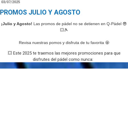
03/07/2025
PROMOS JULIO Y AGOSTO
¡Julio y Agosto!
Las promos de pádel no se detienen en Q-Pádel 😎
💥🎾
Revisa nuestras pomos y disfruta de tu favorita 🤩
💥 Este 2025 te traemos las mejores promociones para que
disfrutes del pádel como nunca:
✅ 𝐏𝐚𝐝𝐞𝐥 𝐖𝐞𝐞𝐤𝐞𝐧𝐝: 50% de descuento en alquiler de pistas sábados
y domingos.
🌙𝗣𝗮𝗱𝗲𝗹 𝗡𝗶𝗴𝗵𝘁𝘀: 50% de descuento en alquiler de pistas a partir
de las 22h00.
🌞 𝗣𝗮𝗱𝗲𝗹 𝗗𝗶𝘂𝗿𝗻𝗼: 25% de descuento en horarios matutinos.
❤️ 𝗣𝘂𝗻𝘁𝗮𝘇𝗼 𝗟𝗼𝘃𝗲𝗿𝘀: ¡El que reserva no paga! 🥳
🔥𝗩𝗶𝘃𝗲 𝗹𝗮 𝗲𝗺𝗼𝗰𝗶ó𝗻 𝗱𝗲𝗹 𝗽á𝗱𝗲𝗹 y aprovecha estas promociones
para entrenar, competir y divertirte al máximo.