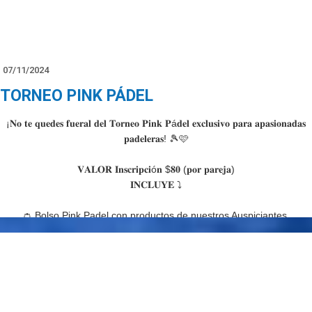
07/11/2024
TORNEO PINK PÁDEL
¡𝐍𝐨 𝐭𝐞 𝐪𝐮𝐞𝐝𝐞𝐬 𝐟𝐮𝐞𝐫𝐚𝐥 𝐝𝐞𝐥 𝐓𝐨𝐫𝐧𝐞𝐨 𝐏𝐢𝐧𝐤 𝐏á𝐝𝐞𝐥 𝐞𝐱𝐜𝐥𝐮𝐬𝐢𝐯𝐨 𝐩𝐚𝐫𝐚 𝐚𝐩𝐚𝐬𝐢𝐨𝐧𝐚𝐝𝐚𝐬
𝐩𝐚𝐝𝐞𝐥𝐞𝐫𝐚𝐬! 🎾🩷
𝐕𝐀𝐋𝐎𝐑 𝐈𝐧𝐬𝐜𝐫𝐢𝐩𝐜𝐢ó𝐧 $𝟖𝟎 (𝐩𝐨𝐫 𝐩𝐚𝐫𝐞𝐣𝐚)
𝐈𝐍𝐂𝐋𝐔𝐘𝐄 ⤵
👛 Bolso Pink Padel con productos de nuestros Auspiciantes.
💧Hidratación los 2 días del torneo.
🍹 Cóctel de Premiación.
🧘🏻‍♀ Clase de "Yoga Restaurativo" para todas las participantes
finalizando el torneo el domingo 1 DIC.
🏆 Premios para Campeonas y Vice Campeonas de cada Categoría.
✈ Sorteo Premio de 1 Ticket Aéreo a cualquier destino en Europa por