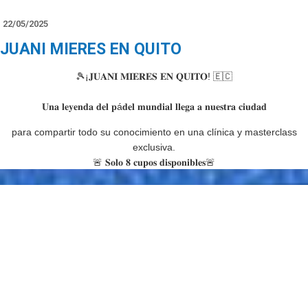
22/05/2025
JUANI MIERES EN QUITO
🎾¡𝐉𝐔𝐀𝐍𝐈 𝐌𝐈𝐄𝐑𝐄𝐒 𝐄𝐍 𝐐𝐔𝐈𝐓𝐎! 🇪🇨
𝐔𝐧𝐚 𝐥𝐞𝐲𝐞𝐧𝐝𝐚 𝐝𝐞𝐥 𝐩á𝐝𝐞𝐥 𝐦𝐮𝐧𝐝𝐢𝐚𝐥 𝐥𝐥𝐞𝐠𝐚 𝐚 𝐧𝐮𝐞𝐬𝐭𝐫𝐚 𝐜𝐢𝐮𝐝𝐚𝐝
para compartir todo su conocimiento
en una clínica y masterclass
exclusiva.
🚨 𝐒𝐨𝐥𝐨 𝟖 𝐜𝐮𝐩𝐨𝐬 𝐝𝐢𝐬𝐩𝐨𝐧𝐢𝐛𝐥𝐞𝐬🚨
🗓 Domingo 1 de junio
🕥 10:30 a 11:30
📍 Quito Tenis y Golf Club
💰 Inversión: $45 por persona
𝐈𝐧𝐬𝐜𝐫í𝐛𝐞𝐭𝐞 𝐲 𝐞𝐧𝐭𝐫𝐞𝐧𝐚 𝐜𝐨𝐧 𝐮𝐧𝐨 𝐝𝐞 𝐥𝐨𝐬 𝐠𝐫𝐚𝐧𝐝𝐞𝐬 𝐝𝐞𝐥 𝐜𝐢𝐫𝐜𝐮𝐢𝐭𝐨 𝐩𝐫𝐨𝐟𝐞𝐬𝐢𝐨𝐧𝐚𝐥.
Desde Q-Pádel, como pioneros del pádel en el país,