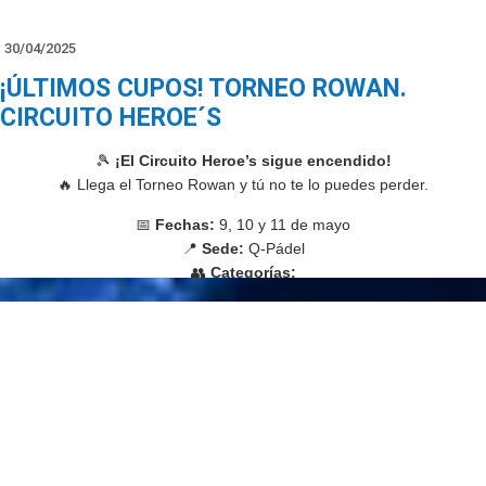
apoyamos estas iniciativas que impulsan el desarrollo
30/04/2025
y la profesionalización del deporte en Ecuador. 💙🇪🇨
¡ÚLTIMOS CUPOS! TORNEO ROWAN.
CIRCUITO HEROE´S
📲 𝐄𝐧𝐯í𝐚 𝐭𝐮 𝐜𝐨𝐦𝐩𝐫𝐨𝐛𝐚𝐧𝐭𝐞 𝐝𝐞 𝐩𝐚𝐠𝐨 𝐚:
+593 98-782-3222 / +593 98-344-3511
🎾
¡El Circuito Heroe’s sigue encendido!
🔥 Llega el Torneo Rowan y tú no te lo puedes perder.
📅
Fechas:
9, 10 y 11 de mayo
📍
Sede:
Q-Pádel
👥
Categorías:
➡️
Mujeres y hombres:
Suma 3, 3ra, 4ta, 5ta y 6ta
💰
Costo:
Suma 3 (hombres):
$40 por jugador
Otras categorías:
$30 por jugador
🏆
Premios en efectivo para Suma 3 Hombres:
🥇
Campeones:
$400