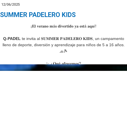
12/06/2025
SUMMER PADELERO KIDS
¡𝐄𝐥 𝐯𝐞𝐫𝐚𝐧𝐨 𝐦á𝐬 𝐝𝐢𝐯𝐞𝐫𝐭𝐢𝐝𝐨 𝐲𝐚 𝐞𝐬𝐭á 𝐚𝐪𝐮í!
Q-PADEL
te invita al 𝐒𝐔𝐌𝐌𝐄𝐑 𝐏𝐀𝐃𝐄𝐋𝐄𝐑𝐎 𝐊𝐈𝐃𝐒, un campamento
lleno de deporte, diversión y aprendizaje para niños de 5 a 16 años.
🧢🎾
✨ ¿𝐐𝐮é 𝐨𝐟𝐫𝐞𝐜𝐞𝐦𝐨𝐬?
Dos increíbles planes para elegir:
𝐏𝐋𝐀𝐍 𝟏: 3 veces por semana (Lunes, miércoles y viernes) – $200 por
ciclo
𝐏𝐋𝐀𝐍 𝟐: 5 veces por semana (Lunes a viernes) – $260 por ciclo
También puedes optar por semanas individuales o días sueltos.
🗓 𝐅𝐞𝐜𝐡𝐚𝐬 𝐝𝐞 𝐥𝐨𝐬 𝐜𝐢𝐜𝐥𝐨𝐬:
𝐂𝐢𝐜𝐥𝐨 𝟏: del 30 de junio al 25 de julio