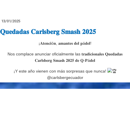
¡Te esperamos en la pista! 🔥
13/01/2025
𝐐𝐮𝐞𝐝𝐚𝐝𝐚𝐬 𝐂𝐚𝐫𝐥𝐬𝐛𝐞𝐫𝐠 𝐒𝐦𝐚𝐬𝐡 𝟐𝟎𝟐𝟓
¡𝐀𝐭𝐞𝐧𝐜𝐢ó𝐧, 𝐚𝐦𝐚𝐧𝐭𝐞𝐬 𝐝𝐞𝐥 𝐩á𝐝𝐞𝐥!
Nos complace anunciar oficialmente las 𝐭𝐫𝐚𝐝𝐢𝐜𝐢𝐨𝐧𝐚𝐥𝐞𝐬 𝐐𝐮𝐞𝐝𝐚𝐝𝐚𝐬
𝐂𝐚𝐫𝐥𝐬𝐛𝐞𝐫𝐠 𝐒𝐦𝐚𝐬𝐡 𝟐𝟎𝟐𝟓 𝐝𝐞 𝐐-𝐏á𝐝𝐞𝐥
¡Y este año vienen con más sorpresas que nunca!
@carlsbergecuador
Las Quedadas no solo seguirán siendo una oportunidad única para
disfrutar
de la mejor competición entre amigos, sino que 𝐨𝐭𝐨𝐫𝐠𝐚𝐧 𝐩𝐮𝐧𝐭𝐨𝐬 𝐩𝐚𝐫𝐚 𝐞𝐥
𝐑𝐚𝐧𝐤𝐢𝐧𝐠 𝐔𝐧𝐢𝐟𝐢𝐜𝐚𝐝𝐨 𝐀𝐧𝐮𝐚𝐥
y la clasificación para el 𝐌á𝐬𝐭𝐞𝐫 𝐅𝐢𝐧𝐚𝐥.