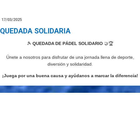
17/03/2025
QUEDADA SOLIDARIA
🎾
QUEDADA DE PÁDEL SOLIDARIO
🤝🏆
Únete a nosotros para disfrutar de una jornada llena de deporte,
diversión y solidaridad.
¡Juega por una buena causa y ayúdanos a marcar la diferencia!
📅
Fecha:
Domingo 23 marzo
📍
Lugar:
QPadel Potrero
⏰
Hora:
9 a 11 am
💙 A beneficio de:
@fundacion.sol.de.primavera
🎟️ Inscripción:
https://www.quitopadel.com/Shop/Product.aspx?id=949
🎁 Sorteos, premios y mucho más.